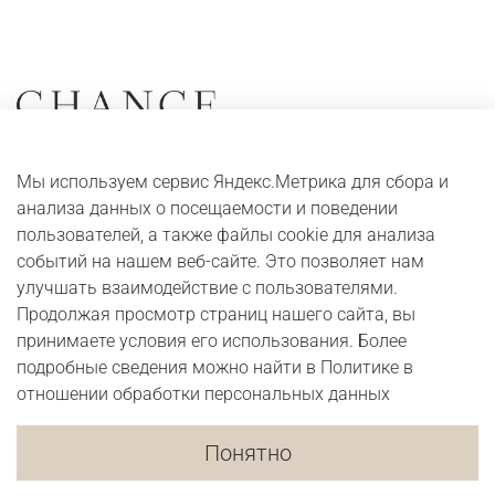
Коллекции
О компании
Мы используем сервис Яндекс.Метрика для сбора и
Серьги
Адреса и контакты
анализа данных о посещаемости и поведении
Кольца
Оплата и доставка
пользователей, а также файлы cookie для анализа
событий на нашем веб-сайте. Это позволяет нам
Колье
Digital журнал
улучшать взаимодействие с пользователями.
Браслеты
Бонусная программа
Продолжая просмотр страниц нашего сайта, вы
принимаете условия его использования. Более
подробные сведения можно найти в Политике в
Юридические сведения
Публичная оферта
отношении обработки персональных данных
Политика в отношении обработки персональных данных
Согласие на обработку персональных данных
Понятно
Согласие на получение рекламно-информационных материалов
Правила Бонусной программы