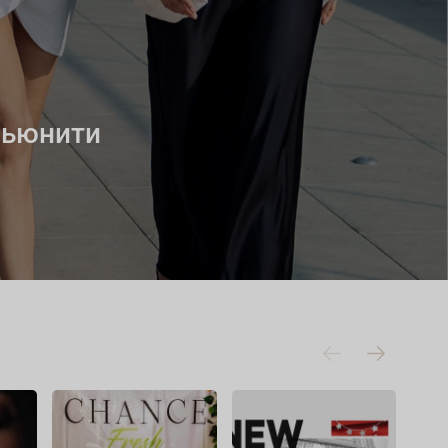
мьюнити