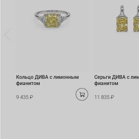
Кольцо ДИВА с лимонным
Серьги ДИВА с л
фианитом
фианитом
9 435 ₽
11 835 ₽