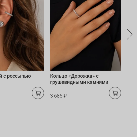
й с россыпью
Кольцо «Дорожка» с
Бра
грушевидными камнями
с ф
3 685 ₽
5 63