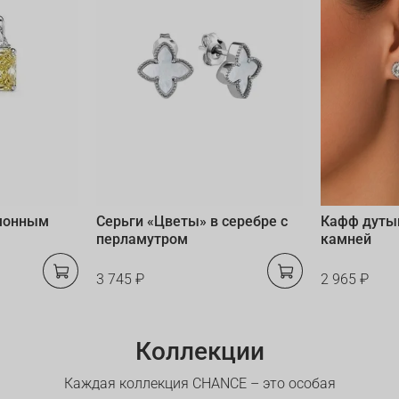
имонным
Серьги «Цветы» в серебре с
Кафф дуты
перламутром
камней
3 745 ₽
2 965 ₽
Коллекции
Каждая коллекция CHANCE – это особая