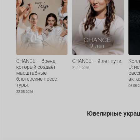
CHANCE — бренд,
CHANCE — 9 лет пути.
Колл
который создаёт
U: ис
21.11.2025
масштабные
расс
блогерские пресс-
акта
туры.
06.08.
22.05.2026
Ювелирные украше