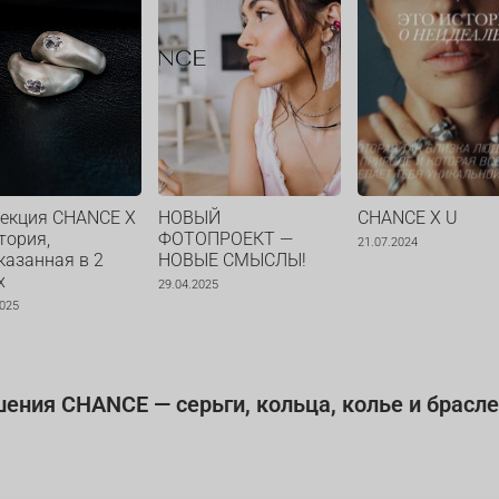
екция CHANCE X
НОВЫЙ
CHANCE X U
тория,
ФОТОПРОЕКТ —
21.07.2024
казанная в 2
НОВЫЕ СМЫСЛЫ!
х
29.04.2025
2025
ния CHANCE — серьги, кольца, колье и брасле