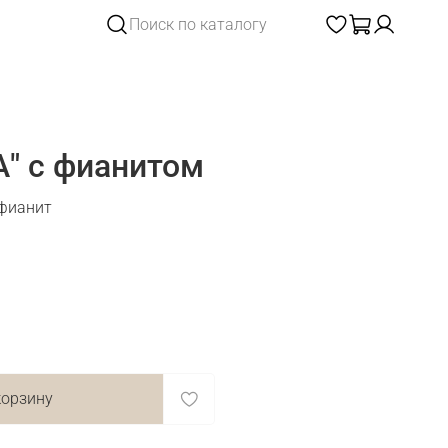
" с фианитом
 фианит
корзину