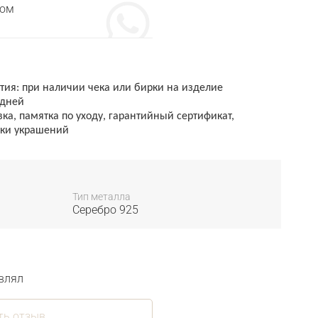
том
ия: при наличии чека или бирки на изделие
 дней
а, памятка по уходу, гарантийный сертификат,
стки украшений
Тип металла
Серебро 925
влял
ть отзыв