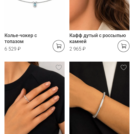
Колье-чокер с
Кафф дутый с россыпью
топазом
камней
6 529 ₽
2 965 ₽