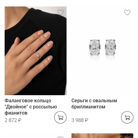
Фаланговое кольцо
Серьги с овальным
"Двойное" с россыпью
бриллианитом
фианитов
2 872 ₽
3 988 ₽