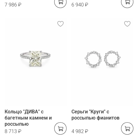
7 986 ₽
6 940 ₽
Кольцо "ДИВА" с
Серьги "Круги" с
багетным камнем и
россыпью фианитов
россыпью
8 713 ₽
4 982 ₽