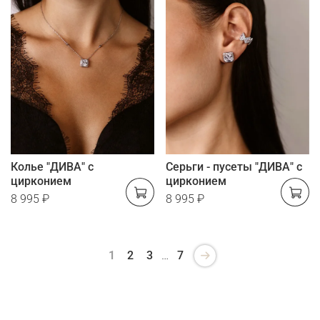
Колье "ДИВА" с
Серьги - пусеты "ДИВА" с
цирконием
цирконием
8 995 ₽
8 995 ₽
1
2
3
…
7