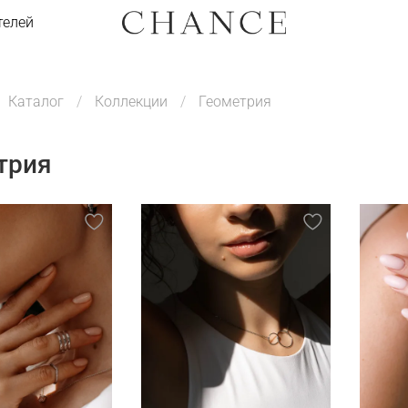
телей
Каталог
Коллекции
Геометрия
трия