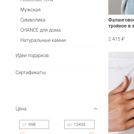
Мужская
Фалангово
Символика
тройное в 
CHANCE для дома
2 415 ₽
Натуральные камни
Идеи подарков
Сертификаты
Цена
—
от
до