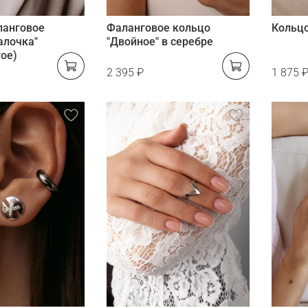
ланговое
Фаланговое кольцо
Кольц
алочка"
"Двойное" в серебре
ое)
2 395 ₽
1 875 