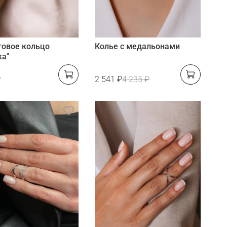
говое кольцо
Колье с медальонами
ка"
₽
2 541 ₽
4 235 ₽