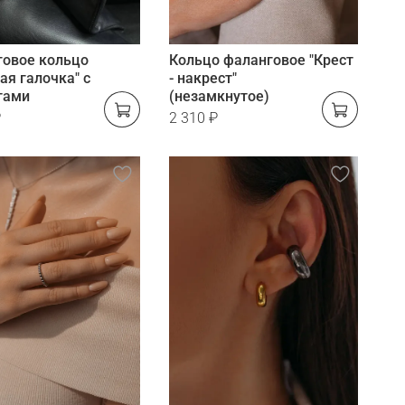
говое кольцо
Кольцо фаланговое "Крест
ая галочка" с
- накрест"
тами
(незамкнутое)
₽
2 310 ₽