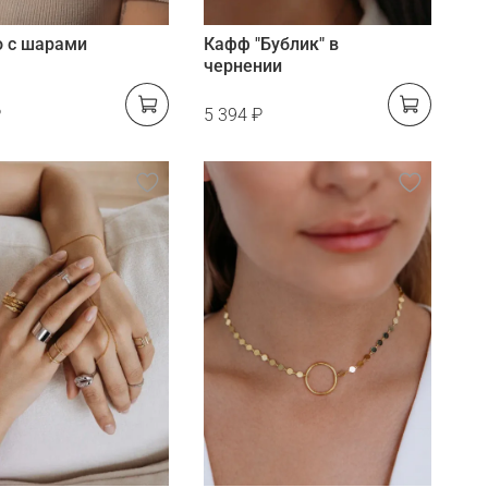
о с шарами
Кафф "Бублик" в
чернении
₽
5 394 ₽