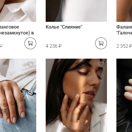
ланговое
Колье "Слияние"
Фалан
(незамкнутое) в
"Галоч
 ₽
4 236 ₽
2 352 