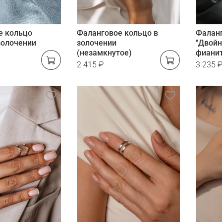
е кольцо
Фаланговое кольцо в
Фалан
золочении
золочении
"Двойн
(незамкнутое)
фиани
2 415 ₽
3 235 