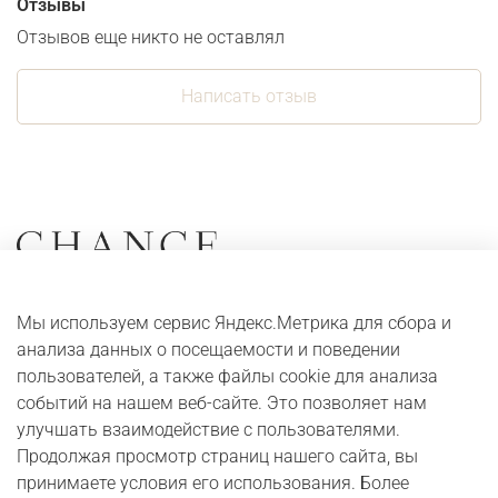
Отзывы
Отзывов еще никто не оставлял
Написать отзыв
Коллекции
О компании
Мы используем сервис Яндекс.Метрика для сбора и
Серьги
Адреса и контакты
анализа данных о посещаемости и поведении
Кольца
Оплата и доставка
пользователей, а также файлы cookie для анализа
событий на нашем веб-сайте. Это позволяет нам
Колье
Digital журнал
улучшать взаимодействие с пользователями.
Браслеты
Бонусная программа
Продолжая просмотр страниц нашего сайта, вы
принимаете условия его использования. Более