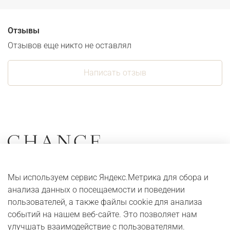
Отзывы
Отзывов еще никто не оставлял
Написать отзыв
Коллекции
О компании
Мы используем сервис Яндекс.Метрика для сбора и
Серьги
Адреса и контакты
анализа данных о посещаемости и поведении
Кольца
Оплата и доставка
пользователей, а также файлы cookie для анализа
событий на нашем веб-сайте. Это позволяет нам
Колье
Digital журнал
улучшать взаимодействие с пользователями.