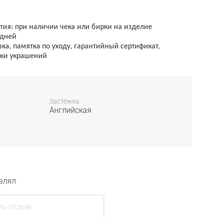
ия: при наличии чека или бирки на изделие
 дней
а, памятка по уходу, гарантийный сертификат,
тки украшений
Застёжка
Английская
влял
ть отзыв