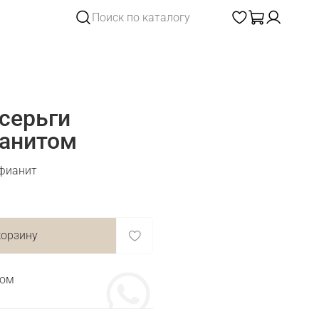
серьги
ианитом
 фианит
корзину
том