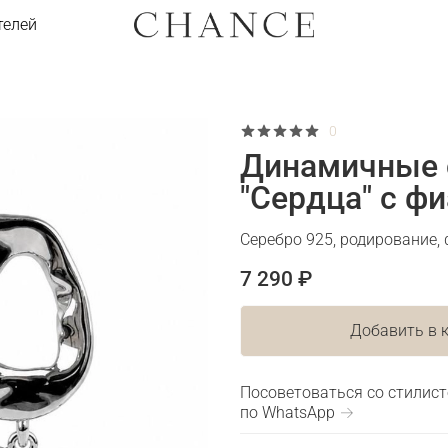
телей
0
Динамичные 
"Сердца" с ф
Серебро 925, родирование,
7 290 ₽
Добавить в 
Посоветоваться со стилис
по WhatsApp →