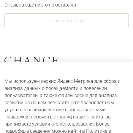
Отзывов еще никто не оставлял
Написать отзыв
Коллекции
О компании
Мы используем сервис Яндекс.Метрика для сбора и
Серьги
Адреса и контакты
анализа данных о посещаемости и поведении
Кольца
Оплата и доставка
пользователей, а также файлы cookie для анализа
событий на нашем веб-сайте. Это позволяет нам
Колье
Digital журнал
улучшать взаимодействие с пользователями.
Браслеты
Бонусная программа
Продолжая просмотр страниц нашего сайта, вы
принимаете условия его использования. Более
подробные сведения можно найти в Политике в