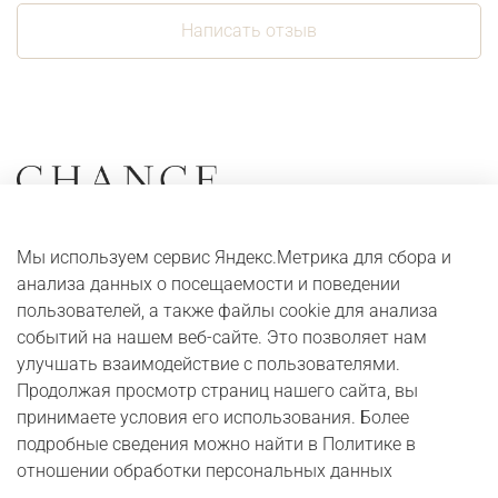
Написать отзыв
Коллекции
О компании
Мы используем сервис Яндекс.Метрика для сбора и
Серьги
Адреса и контакты
анализа данных о посещаемости и поведении
Кольца
Оплата и доставка
пользователей, а также файлы cookie для анализа
событий на нашем веб-сайте. Это позволяет нам
Колье
Digital журнал
улучшать взаимодействие с пользователями.
Браслеты
Бонусная программа
Продолжая просмотр страниц нашего сайта, вы
принимаете условия его использования. Более
подробные сведения можно найти в Политике в
Юридические сведения
Публичная оферта
отношении обработки персональных данных
Политика в отношении обработки персональных данных