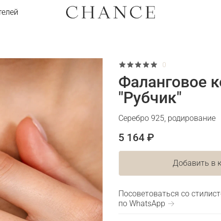
телей
0
Фаланговое 
"Рубчик"
Серебро 925, родирование
5 164 ₽
Добавить в 
Посоветоваться со стилис
по WhatsApp →