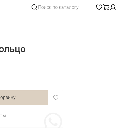
кольцо
корзину
том