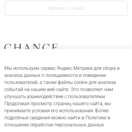
Написать отзыв
Коллекции
О компании
Мы используем сервис Яндекс.Метрика для сбора и
Серьги
Адреса и контакты
анализа данных о посещаемости и поведении
Кольца
Оплата и доставка
пользователей, а также файлы cookie для анализа
событий на нашем веб-сайте. Это позволяет нам
Колье
Digital журнал
улучшать взаимодействие с пользователями.
Браслеты
Бонусная программа
Продолжая просмотр страниц нашего сайта, вы
принимаете условия его использования. Более
подробные сведения можно найти в Политике в
Юридические сведения
Публичная оферта
отношении обработки персональных данных
Политика в отношении обработки персональных данных