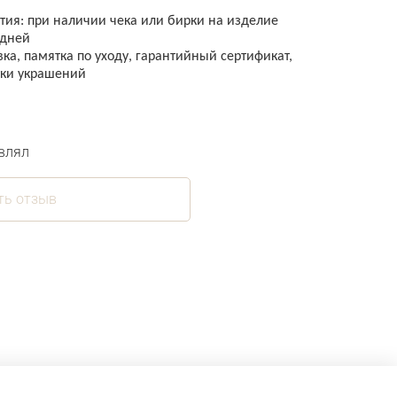
ия: при наличии чека или бирки на изделие
 дней
а, памятка по уходу, гарантийный сертификат,
тки украшений
влял
ть отзыв