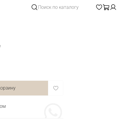
"
корзину
том