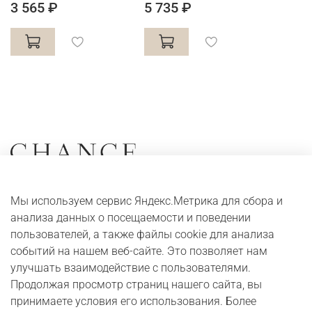
3 565 ₽
5 735 ₽
Коллекции
О компании
Мы используем сервис Яндекс.Метрика для сбора и
Серьги
Адреса и контакты
анализа данных о посещаемости и поведении
Кольца
Оплата и доставка
пользователей, а также файлы cookie для анализа
событий на нашем веб-сайте. Это позволяет нам
Колье
Digital журнал
улучшать взаимодействие с пользователями.
Браслеты
Бонусная программа
Продолжая просмотр страниц нашего сайта, вы
принимаете условия его использования. Более