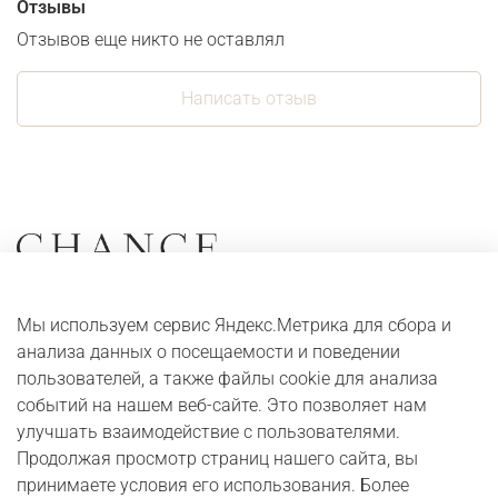
Отзывы
Отзывов еще никто не оставлял
Написать отзыв
Коллекции
О компании
Мы используем сервис Яндекс.Метрика для сбора и
Серьги
Адреса и контакты
анализа данных о посещаемости и поведении
Кольца
Оплата и доставка
пользователей, а также файлы cookie для анализа
событий на нашем веб-сайте. Это позволяет нам
Колье
Digital журнал
улучшать взаимодействие с пользователями.
Браслеты
Бонусная программа
Продолжая просмотр страниц нашего сайта, вы
принимаете условия его использования. Более