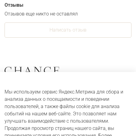
Отзывы
Отзывов еще никто не оставлял
Написать отзыв
Коллекции
О компании
Мы используем сервис Яндекс.Метрика для сбора и
Серьги
Адреса и контакты
анализа данных о посещаемости и поведении
Кольца
Оплата и доставка
пользователей, а также файлы cookie для анализа
событий на нашем веб-сайте. Это позволяет нам
Колье
Digital журнал
улучшать взаимодействие с пользователями.
Браслеты
Бонусная программа
Продолжая просмотр страниц нашего сайта, вы
принимаете условия его использования. Более