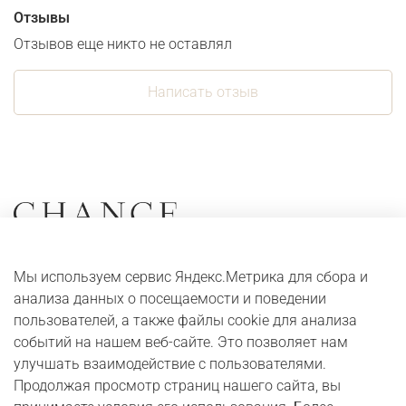
Отзывы
Отзывов еще никто не оставлял
Написать отзыв
Коллекции
О компании
Мы используем сервис Яндекс.Метрика для сбора и
Серьги
Адреса и контакты
анализа данных о посещаемости и поведении
Кольца
Оплата и доставка
пользователей, а также файлы cookie для анализа
событий на нашем веб-сайте. Это позволяет нам
Колье
Digital журнал
улучшать взаимодействие с пользователями.
Браслеты
Бонусная программа
Продолжая просмотр страниц нашего сайта, вы