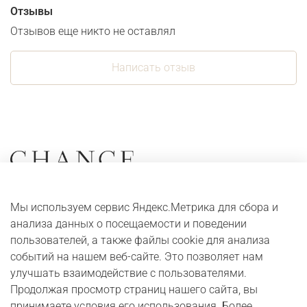
Отзывы
Отзывов еще никто не оставлял
Написать отзыв
Коллекции
О компании
Мы используем сервис Яндекс.Метрика для сбора и
Серьги
Адреса и контакты
анализа данных о посещаемости и поведении
Кольца
Оплата и доставка
пользователей, а также файлы cookie для анализа
событий на нашем веб-сайте. Это позволяет нам
Колье
Digital журнал
улучшать взаимодействие с пользователями.
Браслеты
Бонусная программа
Продолжая просмотр страниц нашего сайта, вы
принимаете условия его использования. Более