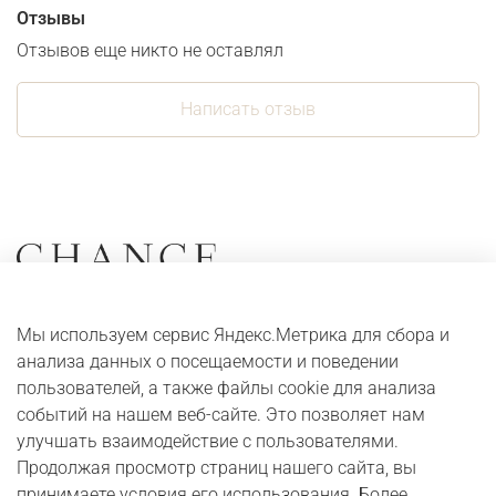
Отзывы
Отзывов еще никто не оставлял
Написать отзыв
Коллекции
О компании
Мы используем сервис Яндекс.Метрика для сбора и
Серьги
Адреса и контакты
анализа данных о посещаемости и поведении
Кольца
Оплата и доставка
пользователей, а также файлы cookie для анализа
событий на нашем веб-сайте. Это позволяет нам
Колье
Digital журнал
улучшать взаимодействие с пользователями.
Браслеты
Бонусная программа
Продолжая просмотр страниц нашего сайта, вы
принимаете условия его использования. Более