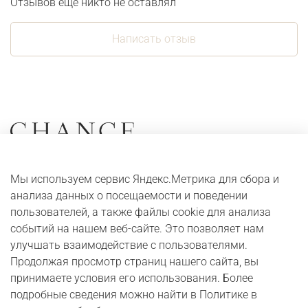
Отзывов еще никто не оставлял
Написать отзыв
Коллекции
О компании
Мы используем сервис Яндекс.Метрика для сбора и
Серьги
Адреса и контакты
анализа данных о посещаемости и поведении
Кольца
Оплата и доставка
пользователей, а также файлы cookie для анализа
событий на нашем веб-сайте. Это позволяет нам
Колье
Digital журнал
улучшать взаимодействие с пользователями.
Браслеты
Бонусная программа
Продолжая просмотр страниц нашего сайта, вы
принимаете условия его использования. Более
подробные сведения можно найти в Политике в
Юридические сведения
Публичная оферта