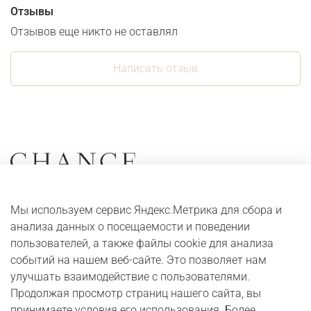
Отзывы
Отзывов еще никто не оставлял
Написать отзыв
Коллекции
О компании
Мы используем сервис Яндекс.Метрика для сбора и
Серьги
Адреса и контакты
анализа данных о посещаемости и поведении
Кольца
Оплата и доставка
пользователей, а также файлы cookie для анализа
событий на нашем веб-сайте. Это позволяет нам
Колье
Digital журнал
улучшать взаимодействие с пользователями.
Браслеты
Бонусная программа
Продолжая просмотр страниц нашего сайта, вы
принимаете условия его использования. Более