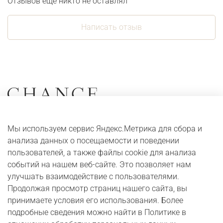
Отзывов еще никто не оставлял
Написать отзыв
Коллекции
О компании
Мы используем сервис Яндекс.Метрика для сбора и
Серьги
Адреса и контакты
анализа данных о посещаемости и поведении
Кольца
Оплата и доставка
пользователей, а также файлы cookie для анализа
событий на нашем веб-сайте. Это позволяет нам
Колье
Digital журнал
улучшать взаимодействие с пользователями.
Браслеты
Бонусная программа
Продолжая просмотр страниц нашего сайта, вы
принимаете условия его использования. Более
подробные сведения можно найти в Политике в
Юридические сведения
Публичная оферта