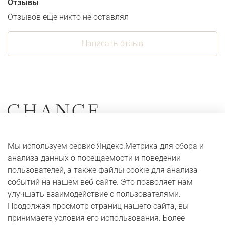
Отзывы
Отзывов еще никто не оставлял
Написать отзыв
Коллекции
О компании
Мы используем сервис Яндекс.Метрика для сбора и
Серьги
Адреса и контакты
анализа данных о посещаемости и поведении
Кольца
Оплата и доставка
пользователей, а также файлы cookie для анализа
событий на нашем веб-сайте. Это позволяет нам
Колье
Digital журнал
улучшать взаимодействие с пользователями.
Браслеты
Бонусная программа
Продолжая просмотр страниц нашего сайта, вы
принимаете условия его использования. Более