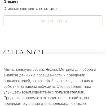
Отзывы
Отзывов еще никто не оставлял
Написать отзыв
Коллекции
О компании
Мы используем сервис Яндекс.Метрика для сбора и
Серьги
Адреса и контакты
анализа данных о посещаемости и поведении
Кольца
Оплата и доставка
пользователей, а также файлы cookie для анализа
событий на нашем веб-сайте. Это позволяет нам
Колье
Digital журнал
улучшать взаимодействие с пользователями.
Браслеты
Бонусная программа
Продолжая просмотр страниц нашего сайта, вы
принимаете условия его использования. Более