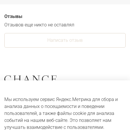
Отзывы
Отзывов еще никто не оставлял
Написать отзыв
Коллекции
О компании
Мы используем сервис Яндекс.Метрика для сбора и
Серьги
Адреса и контакты
анализа данных о посещаемости и поведении
Кольца
Оплата и доставка
пользователей, а также файлы cookie для анализа
событий на нашем веб-сайте. Это позволяет нам
Колье
Digital журнал
улучшать взаимодействие с пользователями.