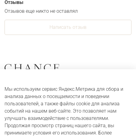
Отзывы
Отзывов еще никто не оставлял
Написать отзыв
Коллекции
О компании
Мы используем сервис Яндекс.Метрика для сбора и
Серьги
Адреса и контакты
анализа данных о посещаемости и поведении
Кольца
Оплата и доставка
пользователей, а также файлы cookie для анализа
событий на нашем веб-сайте. Это позволяет нам
Колье
Digital журнал
улучшать взаимодействие с пользователями.
Браслеты
Бонусная программа
Продолжая просмотр страниц нашего сайта, вы
принимаете условия его использования. Более