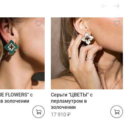
UE FLOWERS" с
Серьги "ЦВЕТЫ" с
Кол
в золочении
перламутром в
пер
золочении
17 910 ₽
9 89