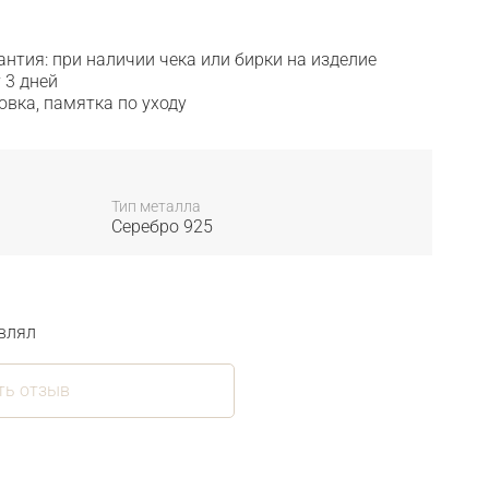
антия: при наличии чека или бирки на изделие
 3 дней
овка, памятка по уходу
Тип металла
Серебро 925
влял
ть отзыв