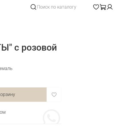
Ы" с розовой
 эмаль
корзину
том