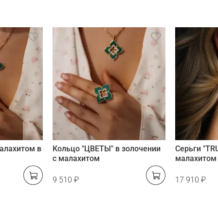
малахитом в
Кольцо "ЦВЕТЫ" в золочении
Серьги "TR
с малахитом
малахитом 
9 510 ₽
17 910 ₽