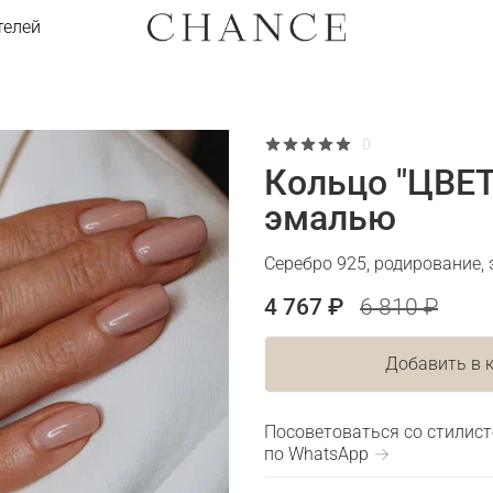
телей
0
Кольцо "ЦВЕТ
эмалью
Серебро 925, родирование,
4 767 ₽
6 810 ₽
Добавить в 
Посоветоваться со стилис
по WhatsApp →